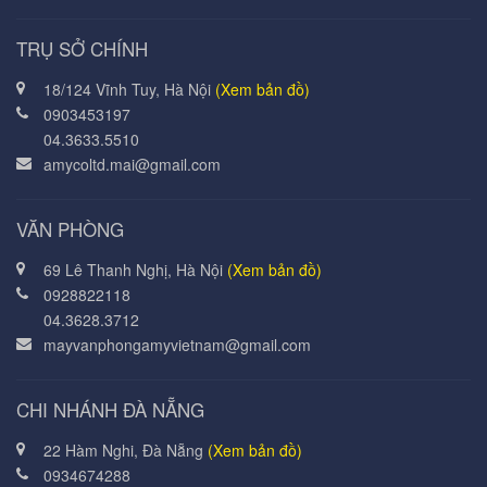
TRỤ SỞ CHÍNH
18/124 Vĩnh Tuy, Hà Nội
(Xem bản đồ)
0903453197
04.3633.5510
amycoltd.mai@gmail.com
VĂN PHÒNG
69 Lê Thanh Nghị, Hà Nội
(Xem bản đồ)
0928822118
04.3628.3712
mayvanphongamyvietnam@gmail.com
CHI NHÁNH ĐÀ NẴNG
22 Hàm Nghi, Đà Nẵng
(Xem bản đồ)
0934674288