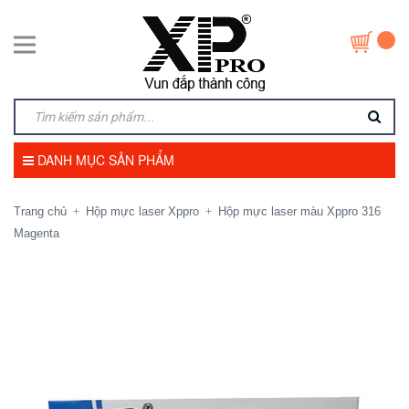
DANH MỤC SẢN PHẨM
Trang chủ
Hộp mực laser Xppro
Hộp mực laser màu Xppro 316
+
+
Magenta