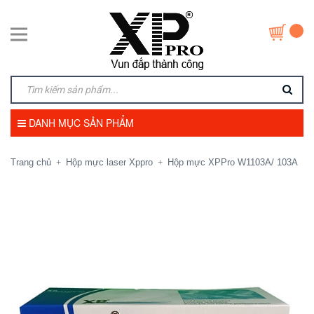
DANH MỤC SẢN PHẨM
Trang chủ
Hộp mực laser Xppro
Hộp mực XPPro W1103A/ 103A
+
+