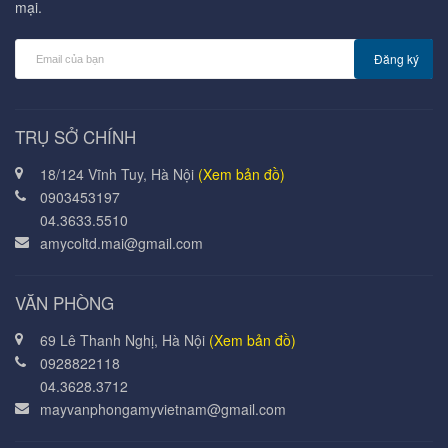
mại.
Đăng ký
TRỤ SỞ CHÍNH
18/124 Vĩnh Tuy, Hà Nội
(Xem bản đồ)
0903453197
04.3633.5510
amycoltd.mai@gmail.com
VĂN PHÒNG
69 Lê Thanh Nghị, Hà Nội
(Xem bản đồ)
0928822118
04.3628.3712
mayvanphongamyvietnam@gmail.com