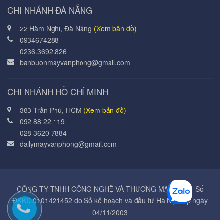
CHI NHÁNH ĐÀ NẴNG
22 Hàm Nghi, Đà Nẵng
(Xem bản đồ)
0934674288
0236.3692.826
banbuonmayvanphong@gmail.com
CHI NHÁNH HỒ CHÍ MINH
383 Trần Phú, HCM
(Xem bản đồ)
092 88 22 119
028 3620 7884
dailymayvanphong@gmail.com
CÔNG TY TNHH CÔNG NGHỆ VÀ THƯƠNG MẠI Á MỸ - Số
ĐKKD 0101421452 do Sở kế hoạch và đầu tư Hà Nội cấp ngày
04/11/2003