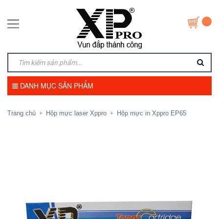
DANH MỤC SẢN PHẨM
Trang chủ
Hộp mực laser Xppro
Hộp mực in Xppro EP65
+
+