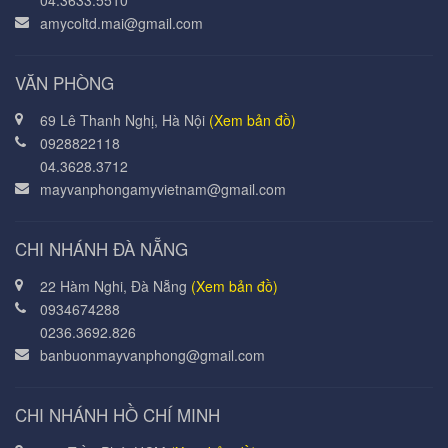
04.3633.5510
amycoltd.mai@gmail.com
VĂN PHÒNG
69 Lê Thanh Nghị, Hà Nội
(Xem bản đồ)
0928822118
04.3628.3712
mayvanphongamyvietnam@gmail.com
CHI NHÁNH ĐÀ NẴNG
22 Hàm Nghi, Đà Nẵng
(Xem bản đồ)
0934674288
0236.3692.826
banbuonmayvanphong@gmail.com
CHI NHÁNH HỒ CHÍ MINH