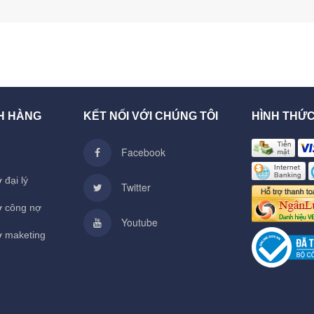
H HÀNG
KẾT NỐI VỚI CHÚNG TÔI
HÌNH THỨ
Facebook
 đại lý
Twitter
ợ công nợ
Youtube
ợ maketing