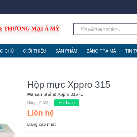
G CHỦ
GIỚI THIỆU
SẢN PHẨM
BẢNG TRA MÃ
TIN 
Hộp mực Xppro 315
Mã sản phẩm:
Xppro 315 -1
Hãng:
Á Mỹ
Hết hàng
Liên hệ
Đang cập nhật