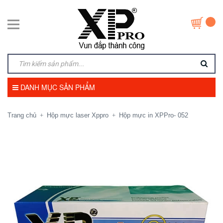
DANH MỤC SẢN PHẨM
Trang chủ
Hộp mực laser Xppro
Hộp mực in XPPro- 052
+
+