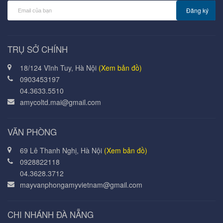
Đăng ký
TRỤ SỞ CHÍNH
18/124 Vĩnh Tuy, Hà Nội
(Xem bản đồ)
0903453197
04.3633.5510
amycoltd.mai@gmail.com
VĂN PHÒNG
69 Lê Thanh Nghị, Hà Nội
(Xem bản đồ)
0928822118
04.3628.3712
mayvanphongamyvietnam@gmail.com
CHI NHÁNH ĐÀ NẴNG