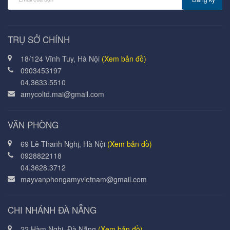
TRỤ SỞ CHÍNH
18/124 Vĩnh Tuy, Hà Nội
(Xem bản đồ)
0903453197
04.3633.5510
amycoltd.mai@gmail.com
VĂN PHÒNG
69 Lê Thanh Nghị, Hà Nội
(Xem bản đồ)
0928822118
04.3628.3712
mayvanphongamyvietnam@gmail.com
CHI NHÁNH ĐÀ NẴNG
22 Hàm Nghi, Đà Nẵng
(Xem bản đồ)