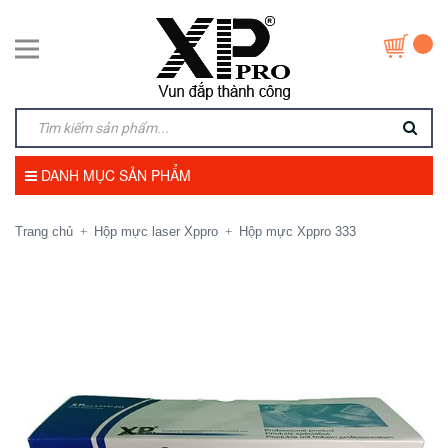
DANH MỤC SẢN PHẨM
Trang chủ
Hộp mực laser Xppro
Hộp mực Xppro 333
+
+