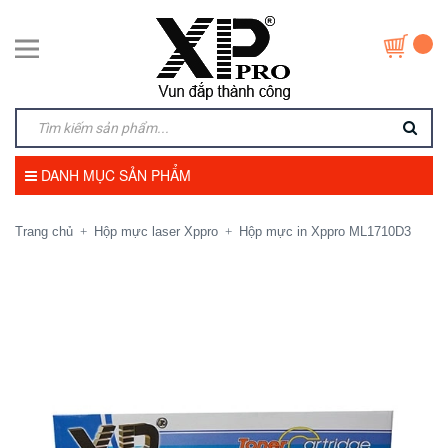
DANH MỤC SẢN PHẨM
Trang chủ
Hộp mực laser Xppro
Hộp mực in Xppro ML1710D3
+
+