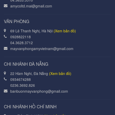
04.3633.5510
amycoltd.mai@gmail.com
VĂN PHÒNG
69 Lê Thanh Nghị, Hà Nội
(Xem bản đồ)
0928822118
04.3628.3712
mayvanphongamyvietnam@gmail.com
CHI NHÁNH ĐÀ NẴNG
22 Hàm Nghi, Đà Nẵng
(Xem bản đồ)
0934674288
0236.3692.826
banbuonmayvanphong@gmail.com
CHI NHÁNH HỒ CHÍ MINH