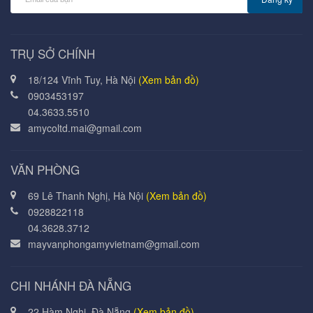
TRỤ SỞ CHÍNH
18/124 Vĩnh Tuy, Hà Nội
(Xem bản đồ)
0903453197
04.3633.5510
amycoltd.mai@gmail.com
VĂN PHÒNG
69 Lê Thanh Nghị, Hà Nội
(Xem bản đồ)
0928822118
04.3628.3712
mayvanphongamyvietnam@gmail.com
CHI NHÁNH ĐÀ NẴNG
22 Hàm Nghi, Đà Nẵng
(Xem bản đồ)