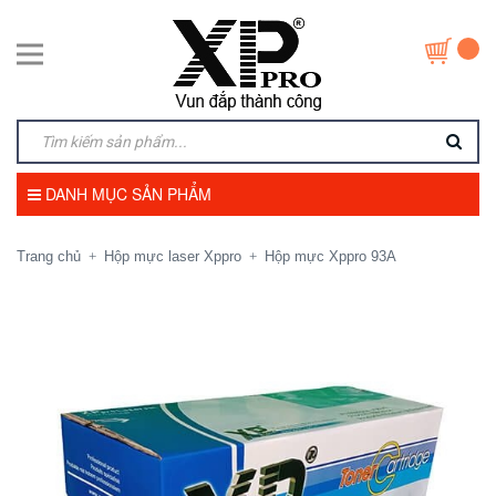
DANH MỤC SẢN PHẨM
Trang chủ
Hộp mực laser Xppro
Hộp mực Xppro 93A
+
+