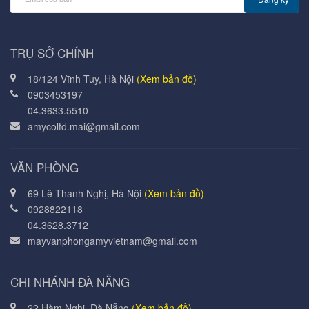
TRỤ SỞ CHÍNH
18/124 Vĩnh Tuy, Hà Nội
(Xem bản đồ)
0903453197
04.3633.5510
amycoltd.mai@gmail.com
VĂN PHÒNG
69 Lê Thanh Nghị, Hà Nội
(Xem bản đồ)
0928822118
04.3628.3712
mayvanphongamyvietnam@gmail.com
CHI NHÁNH ĐÀ NẴNG
22 Hàm Nghi, Đà Nẵng
(Xem bản đồ)