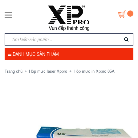
DANH MỤC SẢN PHẨM
Trang chủ
Hộp mực laser Xppro
Hộp mực in Xppro 85A
+
+