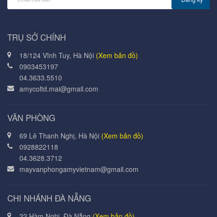
TRỤ SỞ CHÍNH
18/124 Vĩnh Tuy, Hà Nội
(Xem bản đồ)
0903453197
04.3633.5510
amycoltd.mai@gmail.com
VĂN PHÒNG
69 Lê Thanh Nghị, Hà Nội
(Xem bản đồ)
0928822118
04.3628.3712
mayvanphongamyvietnam@gmail.com
CHI NHÁNH ĐÀ NẴNG
22 Hàm Nghi, Đà Nẵng
(Xem bản đồ)