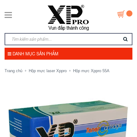
DANH MỤC SẢN PHẨM
Trang chủ
Hộp mực laser Xppro
Hộp mực Xppro 55A
+
+