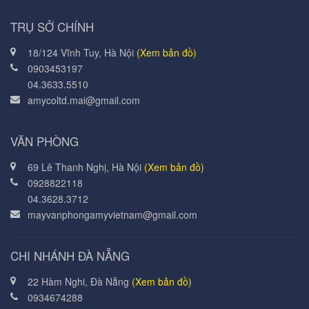
TRỤ SỞ CHÍNH
18/124 Vĩnh Tuy, Hà Nội
(Xem bản đồ)
0903453197
04.3633.5510
amycoltd.mai@gmail.com
VĂN PHÒNG
69 Lê Thanh Nghị, Hà Nội
(Xem bản đồ)
0928822118
04.3628.3712
mayvanphongamyvietnam@gmail.com
CHI NHÁNH ĐÀ NẴNG
22 Hàm Nghi, Đà Nẵng
(Xem bản đồ)
0934674288