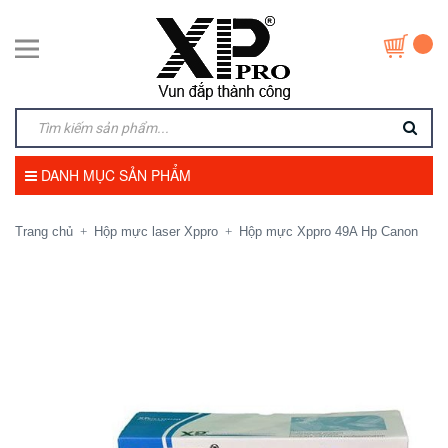
DANH MỤC SẢN PHẨM
Trang chủ
Hộp mực laser Xppro
Hộp mực Xppro 49A Hp Canon
+
+