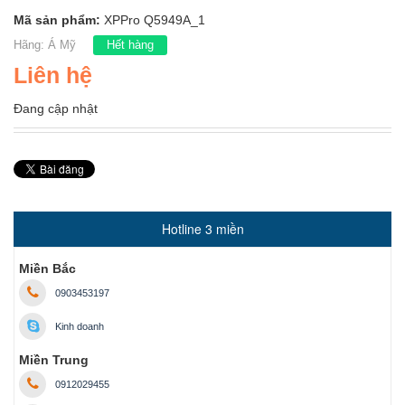
Mã sản phẩm:
XPPro Q5949A_1
Hãng:
Á Mỹ
Hết hàng
Liên hệ
Đang cập nhật
Hotline 3 miền
Miền Bắc
0903453197
Kinh doanh
Miền Trung
0912029455