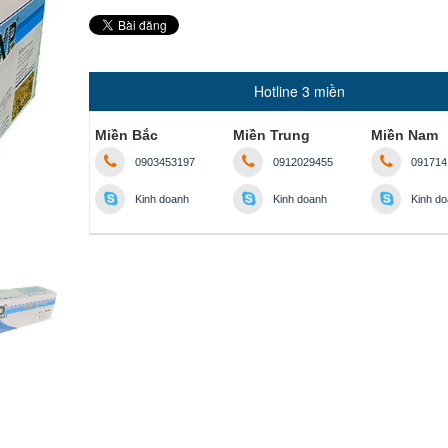
Hotline 3 miền
Miền Bắc
Miền Trung
Miền Nam
0903453197
0912029455
091714
Kinh doanh
Kinh doanh
Kinh d