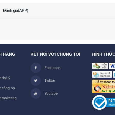
Đánh giá(APP)
H HÀNG
KẾT NỐI VỚI CHÚNG TÔI
HÌNH THỨ
Facebook
 đại lý
Twitter
ợ công nợ
Youtube
ợ maketing