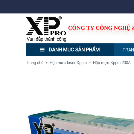
DANH MỤC SẢN PHẨM
TRAN
Trang chủ
Hộp mực laser Xppro
Hộp mực Xppro 230A
+
+