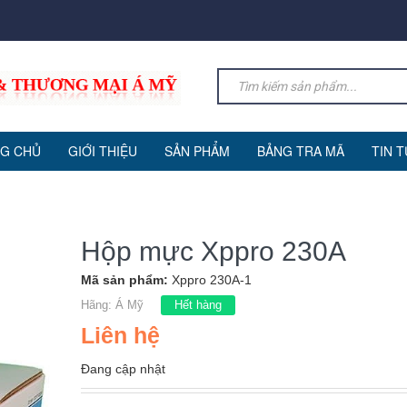
G CHỦ
GIỚI THIỆU
SẢN PHẨM
BẢNG TRA MÃ
TIN 
Hộp mực Xppro 230A
Mã sản phẩm:
Xppro 230A-1
Hãng:
Á Mỹ
Hết hàng
Liên hệ
Đang cập nhật