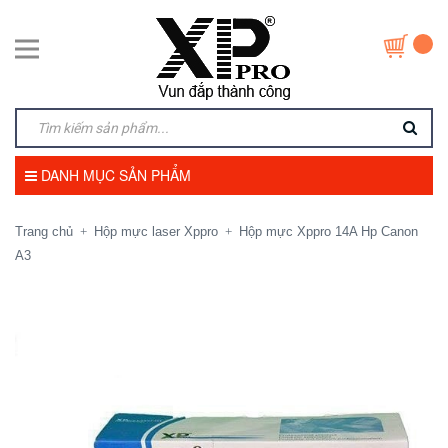
DANH MỤC SẢN PHẨM
Trang chủ
Hộp mực laser Xppro
Hộp mực Xppro 14A Hp Canon
+
+
A3