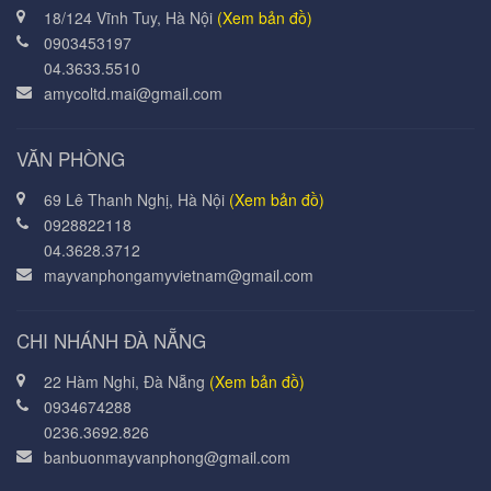
18/124 Vĩnh Tuy, Hà Nội
(Xem bản đồ)
0903453197
04.3633.5510
amycoltd.mai@gmail.com
VĂN PHÒNG
69 Lê Thanh Nghị, Hà Nội
(Xem bản đồ)
0928822118
04.3628.3712
mayvanphongamyvietnam@gmail.com
CHI NHÁNH ĐÀ NẴNG
22 Hàm Nghi, Đà Nẵng
(Xem bản đồ)
0934674288
0236.3692.826
banbuonmayvanphong@gmail.com