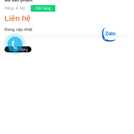
Mã sản phẩm:
Hãng:
Á Mỹ
Hết hàng
Liên hệ
Đang cập nhật
Hotline 3 miền
Miền Bắc
0903453197
Kinh doanh
Miền Trung
0912029455
Kinh doanh