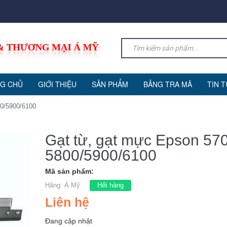
G CHỦ
GIỚI THIỆU
SẢN PHẨM
BẢNG TRA MÃ
TIN 
00/5900/6100
Gạt từ, gạt mực Epson 57
5800/5900/6100
Mã sản phẩm:
Hãng:
Á Mỹ
Hết hàng
Liên hệ
Đang cập nhật