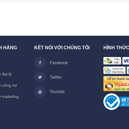
H HÀNG
KẾT NỐI VỚI CHÚNG TÔI
HÌNH THỨ
Facebook
 đại lý
Twitter
ợ công nợ
Youtube
ợ maketing