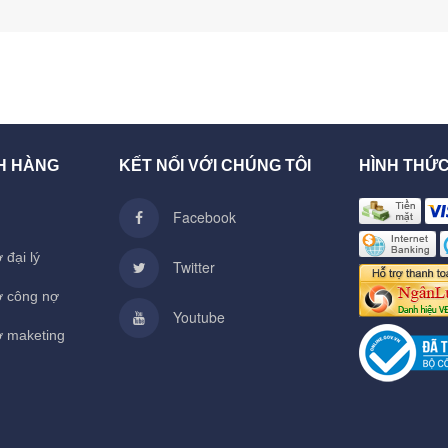
H HÀNG
KẾT NỐI VỚI CHÚNG TÔI
HÌNH THỨ
Facebook
 đại lý
Twitter
ợ công nợ
Youtube
ợ maketing