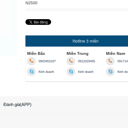
N2500
Hotline 3 miền
Miền Bắc
Miền Trung
Miền Nam
0903453197
0912029455
091714
Kinh doanh
Kinh doanh
Kinh d
Đánh giá(APP)