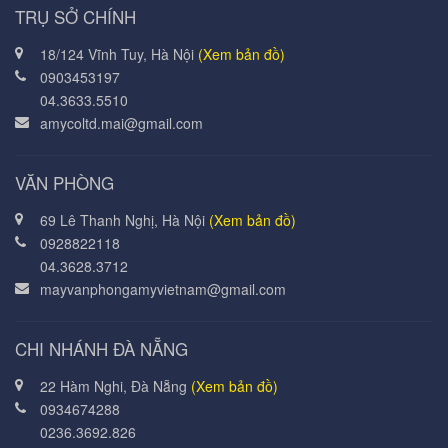
TRỤ SỞ CHÍNH
18/124 Vĩnh Tuy, Hà Nội
(Xem bản đồ)
0903453197
04.3633.5510
amycoltd.mai@gmail.com
VĂN PHÒNG
69 Lê Thanh Nghị, Hà Nội
(Xem bản đồ)
0928822118
04.3628.3712
mayvanphongamyvietnam@gmail.com
CHI NHÁNH ĐÀ NẴNG
22 Hàm Nghi, Đà Nẵng
(Xem bản đồ)
0934674288
0236.3692.826