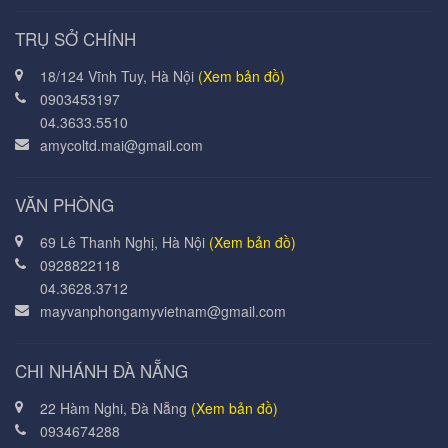
TRỤ SỞ CHÍNH
18/124 Vĩnh Tuy, Hà Nội
(Xem bản đồ)
0903453197
04.3633.5510
amycoltd.mai@gmail.com
VĂN PHÒNG
69 Lê Thanh Nghị, Hà Nội
(Xem bản đồ)
0928822118
04.3628.3712
mayvanphongamyvietnam@gmail.com
CHI NHÁNH ĐÀ NẴNG
22 Hàm Nghi, Đà Nẵng
(Xem bản đồ)
0934674288