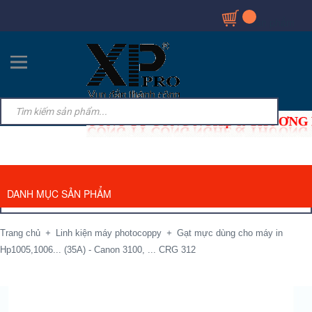
Sản phẩm
DANH MỤC SẢN PHẨM
TRANG CHỦ
GIỚI THIỆU
SẢN PHẨM
BẢNG TRA MÃ
TIN TỨC
HỎI ĐÁP KỸ THUẬT
LIÊN HỆ
DANH MỤC SẢN PHẨM
Trang chủ
+
Linh kiện máy photocoppy
+
Gạt mực dùng cho máy in
Hp1005,1006... (35A) - Canon 3100, ... CRG 312