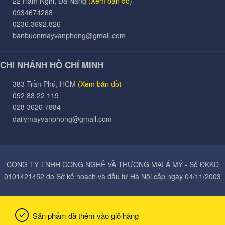
22 Hàm Nghi, Đà Nẵng
(Xem bản đồ)
0934674288
0236.3692.826
banbuonmayvanphong@gmail.com
CHI NHÁNH HỒ CHÍ MINH
383 Trần Phú, HCM
(Xem bản đồ)
092 88 22 119
028 3620 7884
dailymayvanphong@gmail.com
CÔNG TY TNHH CÔNG NGHỆ VÀ THƯƠNG MẠI Á MỸ - Số ĐKKD
0101421452 do Sở kế hoạch và đầu tư Hà Nội cấp ngày 04/11/2003
Sản phẩm
đã thêm vào giỏ hàng