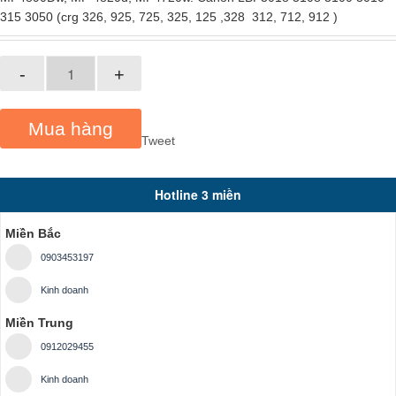
315 3050 (crg 326, 925, 725, 325, 125 ,328 312, 712, 912 )
-
+
Mua hàng
Tweet
Hotline 3 miền
Miền Bắc
0903453197
Kinh doanh
Miền Trung
0912029455
Kinh doanh