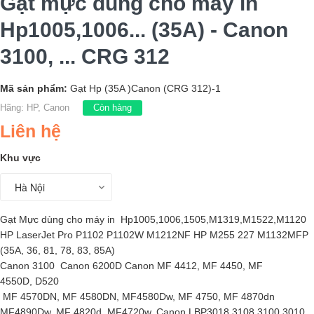
Gạt mực dùng cho máy in
Hp1005,1006... (35A) - Canon
3100, ... CRG 312
Mã sản phẩm:
Gạt Hp (35A )Canon (CRG 312)-1
Hãng:
HP, Canon
Còn hàng
Liên hệ
Khu vực
Gạt Mực dùng cho máy in Hp1005,1006,1505,M1319,M1522,M1120
HP LaserJet Pro P1102 P1102W M1212NF HP M255 227 M1132MFP
(35A, 36, 81, 78, 83, 85A)
Canon 3100 Canon 6200D Canon MF 4412, MF 4450, MF
4550D, D520
MF 4570DN, MF 4580DN, MF4580Dw, MF 4750, MF 4870dn
MF4890Dw, MF 4820d, MF4720w. Canon LBP3018 3108 3100 3010