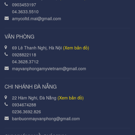
0903453197
04.3633.5510
amycoltd.mai@gmail.com
VĂN PHÒNG
69 Lê Thanh Nghị, Hà Nội
(Xem bản đồ)
0928822118
04.3628.3712
mayvanphongamyvietnam@gmail.com
CHI NHÁNH ĐÀ NẴNG
22 Hàm Nghi, Đà Nẵng
(Xem bản đồ)
0934674288
0236.3692.826
banbuonmayvanphong@gmail.com