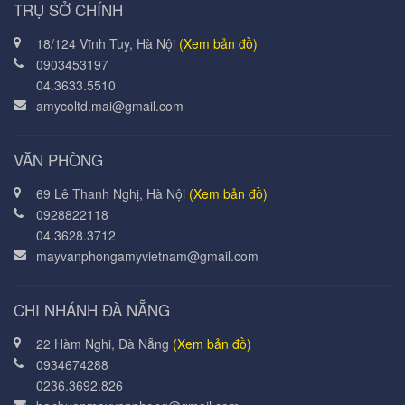
TRỤ SỞ CHÍNH
18/124 Vĩnh Tuy, Hà Nội
(Xem bản đồ)
0903453197
04.3633.5510
amycoltd.mai@gmail.com
VĂN PHÒNG
69 Lê Thanh Nghị, Hà Nội
(Xem bản đồ)
0928822118
04.3628.3712
mayvanphongamyvietnam@gmail.com
CHI NHÁNH ĐÀ NẴNG
22 Hàm Nghi, Đà Nẵng
(Xem bản đồ)
0934674288
0236.3692.826