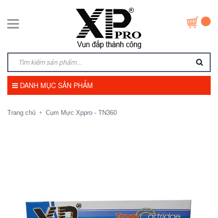
DANH MỤC SẢN PHẨM
Trang chủ
Cụm Mực Xppro - TN360
+