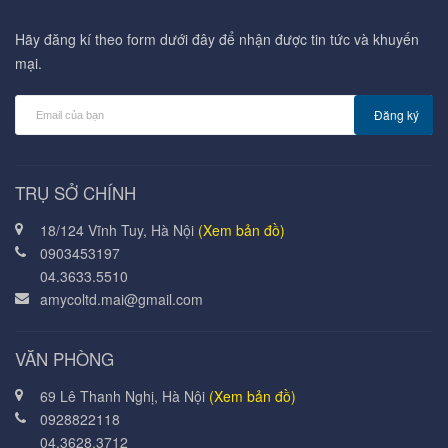
Hãy đăng kí theo form dưới đây để nhận được tin tức và khuyến
mại.
Đăng ký
TRỤ SỞ CHÍNH
18/124 Vĩnh Tuy, Hà Nội
(Xem bản đồ)
0903453197
04.3633.5510
amycoltd.mai@gmail.com
VĂN PHÒNG
69 Lê Thanh Nghị, Hà Nội
(Xem bản đồ)
0928822118
04.3628.3712