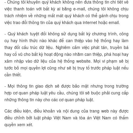
- Chúng tôi khuyên quý khách không nên đưa thông tin chi tiết về
việc thanh toán với bất kỳ ai bằng e-mail, chúng tôi không chịu
trách nhiệm về những mất mát quý khách có thể gánh chịu trong
việc trao đổi thông tin của quý khách qua internet hoặc email.
- Quý khách tuyệt đối không sử dụng bất kỳ chương trình, công
cụ hay hình thức nào khác để can thiệp vào hệ thống hay làm
thay đổi cấu trúc dữ liệu. Nghiêm cấm việc phát tán, truyền bá
hay cổ vũ cho bất kỳ hoạt động nào nhằm can thiệp, phá hoại hay
xâm nhập vào dữ liệu của hệ thống website. Mọi vi phạm sẽ bị
tước bỏ mọi quyền lợi cũng như sẽ bị truy tố trước pháp luật nếu
cần thiết.
- Mọi thông tin giao dịch sẽ được bảo mật nhưng trong trường
hợp cơ quan pháp luật yêu cầu, chúng tôi sẽ buộc phải cung cấp
những thông tin này cho các cơ quan pháp luật.
Các điều kiện, điều khoản và nội dung của trang web này được
điều chỉnh bởi luật pháp Việt Nam và tòa án Việt Nam có thẩm
quyền xem xét.