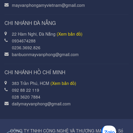
mayvanphongamyvietnam@gmail.com
CHI NHÁNH ĐÀ NẴNG
22 Hàm Nghi, Đà Nẵng
(Xem bản đồ)
0934674288
0236.3692.826
banbuonmayvanphong@gmail.com
CHI NHÁNH HỒ CHÍ MINH
383 Trần Phú, HCM
(Xem bản đồ)
092 88 22 119
028 3620 7884
dailymayvanphong@gmail.com
CÔNG TY TNHH CÔNG NGHỆ VÀ THƯƠNG MẠI Á MỸ - Số