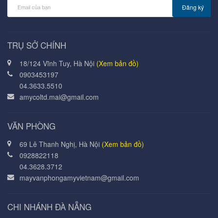
Đăng ký
TRỤ SỞ CHÍNH
18/124 Vĩnh Tuy, Hà Nội
(Xem bản đồ)
0903453197
04.3633.5510
amycoltd.mai@gmail.com
VĂN PHÒNG
69 Lê Thanh Nghị, Hà Nội
(Xem bản đồ)
0928822118
04.3628.3712
mayvanphongamyvietnam@gmail.com
CHI NHÁNH ĐÀ NẴNG