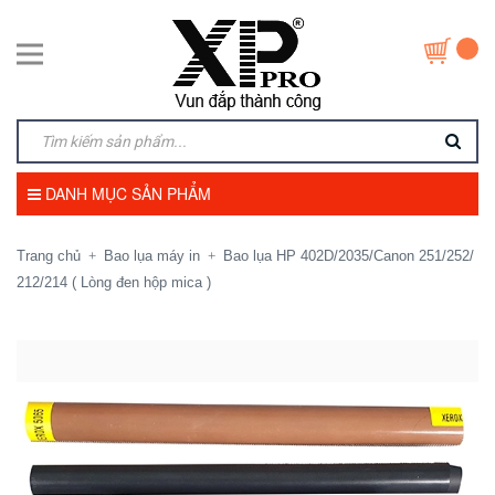
DANH MỤC SẢN PHẨM
Trang chủ
Bao lụa máy in
Bao lụa HP 402D/2035/Canon 251/252/
+
+
212/214 ( Lòng đen hộp mica )