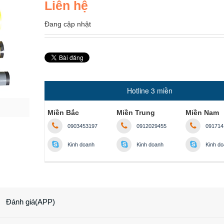
Liên hệ
Đang cập nhật
Hotline 3 miền
Miền Bắc
Miền Trung
Miền Nam
0903453197
0912029455
091714
Kinh doanh
Kinh doanh
Kinh d
Đánh giá(APP)