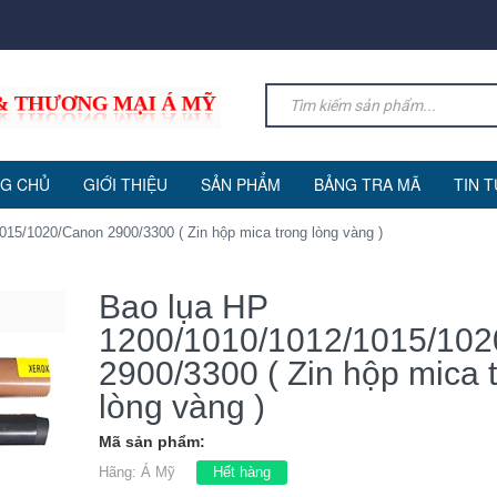
G CHỦ
GIỚI THIỆU
SẢN PHẨM
BẢNG TRA MÃ
TIN 
15/1020/Canon 2900/3300 ( Zin hộp mica trong lòng vàng )
Bao lụa HP
1200/1010/1012/1015/10
2900/3300 ( Zin hộp mica 
lòng vàng )
Mã sản phẩm:
Hãng:
Á Mỹ
Hết hàng