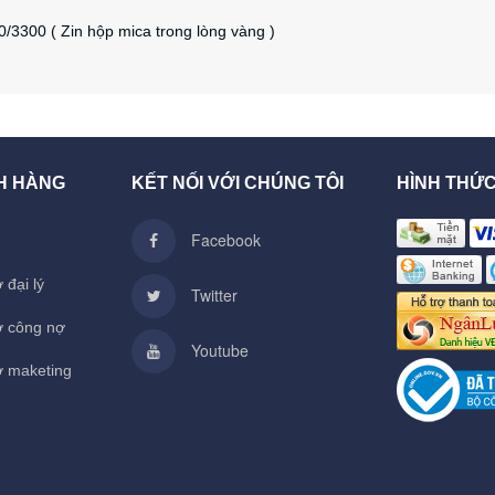
3300 ( Zin hộp mica trong lòng vàng )
H HÀNG
KẾT NỐI VỚI CHÚNG TÔI
HÌNH THỨ
Facebook
 đại lý
Twitter
ợ công nợ
Youtube
ợ maketing