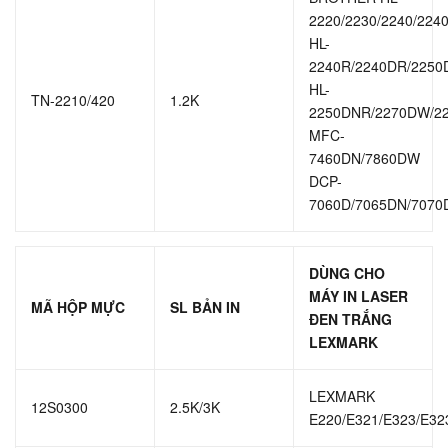
2220/2230/2240/224
HL-
2240R/2240DR/2250
HL-
TN-2210/420
1.2K
2250DNR/2270DW/2
MFC-
7460DN/7860DW
DCP-
7060D/7065DN/707
DÙNG CHO
MÁY IN LASER
MÃ HỘP MỰC
SL BẢN IN
ĐEN TRẮNG
LEXMARK
LEXMARK
12S0300
2.5K/3K
E220/E321/E323/E32