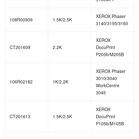
XEROX Phaser
108R00909
1.5K/2.5K
3140/3155/3160
XEROX
CT201609
2.2K
DocuPrint
P205b/M205B
XEROX Phaser
3010/3040
106R02182
1K/2.2K
WorkCentre
3045
XEROX
CT201613
1.5K/2.5K
DocuPrint
P105b/M105B