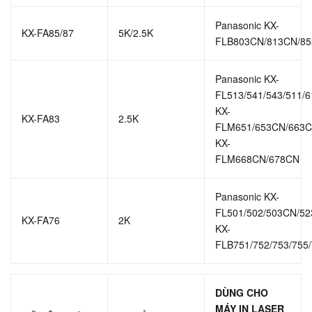
Panasonic KX-
KX-FA85/87
5K/2.5K
FLB803CN/813CN/85
Panasonic KX-
FL513/541/543/511/
KX-
KX-FA83
2.5K
FLM651/653CN/663
KX-
FLM668CN/678CN
Panasonic KX-
FL501/502/503CN/5
KX-FA76
2K
KX-
FLB751/752/753/755
DÙNG CHO
MÁY IN LASER