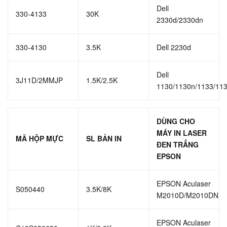
Dell
330-4133
30K
2330d/2330dn
330-4130
3.5K
Dell 2230d
Dell
3J11D/2MMJP
1.5K/2.5K
1130/1130n/1133/11
DÙNG CHO
MÁY IN LASER
MÃ HỘP MỰC
SL BẢN IN
ĐEN TRẮNG
EPSON
EPSON Aculaser
S050440
3.5K/8K
M2010D/M2010DN
EPSON Aculaser