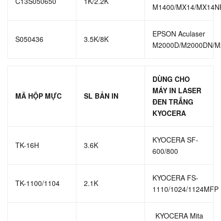
C13S050650
1K/2.2K
M1400/MX14/MX14N
EPSON Aculaser
S050436
3.5K/8K
M2000D/M2000DN/M
DÙNG CHO
MÁY IN LASER
MÃ HỘP MỰC
SL BẢN IN
ĐEN TRẮNG
KYOCERA
KYOCERA SF-
TK-16H
3.6K
600/800
KYOCERA FS-
TK-1100/1104
2.1K
1110/1024/1124MFP
KYOCERA Mita