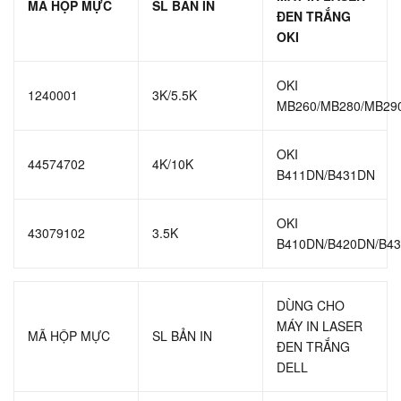
MÃ HỘP MỰC
SL BẢN IN
ĐEN TRẮNG
OKI
OKI
1240001
3K/5.5K
MB260/MB280/MB29
OKI
44574702
4K/10K
B411DN/B431DN
OKI
43079102
3.5K
B410DN/B420DN/B4
DÙNG CHO
MÁY IN LASER
MÃ HỘP MỰC
SL BẢN IN
ĐEN TRẮNG
DELL