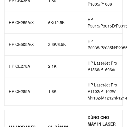
HP CB435A
1.5K
P1005/P1006
HP
HP CE255A/X
6K/12.5K
P3015/P3015D/P301
HP
HP CE505A/X
2.3K/6.5K
P2035/P2035N/P205
HP LaserJet Pro
HP CE278A
2.1K
P1566/P1606dn
HP LaserJet Pro
HP CE285A
1.6K
P1102/P1102W
M1132/M1212nf/1214
DÙNG CHO
MÁY IN LASER