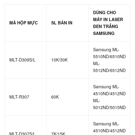
DÙNG CHO
MÁY IN LASER
MÃ HỘP MỰC
SL BẢN IN
ĐEN TRẮNG
SAMSUNG
Samsung ML-
5510ND/6510ND
MLT-D309S/L
10K/30K
ML-
5512ND/6512ND
Samsung ML-
4510ND/4512ND
MLT-R307
60K
ML-
5012ND/5015ND
Samsung ML-
4510ND/4512ND
MLT-D307S/L
7K/15K