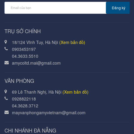
Đăng ký
TRỤ SỞ CHÍNH
18/124 Vĩnh Tuy, Hà Nội
(Xem bản đồ)
0903453197
04.3633.5510
amycoltd.mai@gmail.com
VĂN PHÒNG
69 Lê Thanh Nghị, Hà Nội
(Xem bản đồ)
0928822118
04.3628.3712
mayvanphongamyvietnam@gmail.com
CHI NHÁNH ĐÀ NẴNG