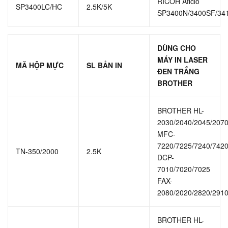
RICOH Aficio
SP3400LC/HC
2.5K/5K
SP3400N/3400SF/34
DÙNG CHO
MÁY IN LASER
MÃ HỘP MỰC
SL BẢN IN
ĐEN TRẮNG
BROTHER
BROTHER HL-
2030/2040/2045/207
MFC-
7220/7225/7240/742
TN-350/2000
2.5K
DCP-
7010/7020/7025
FAX-
2080/2020/2820/291
BROTHER HL-