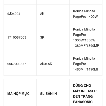
Konica Minolta
9J04204
2K
PagePro 1400W
Konica Minolta
PagePro
1710567003
3K
1300W/1350W
1380MF/1390MF
Konica Minolta
9967000877
3K/5.5K
PagePro
1480MF/1490MF
DÙNG CHO
MÁY IN LASER
MÃ HỘP MỰC
SL BẢN IN
ĐEN TRẮNG
PANASONIC