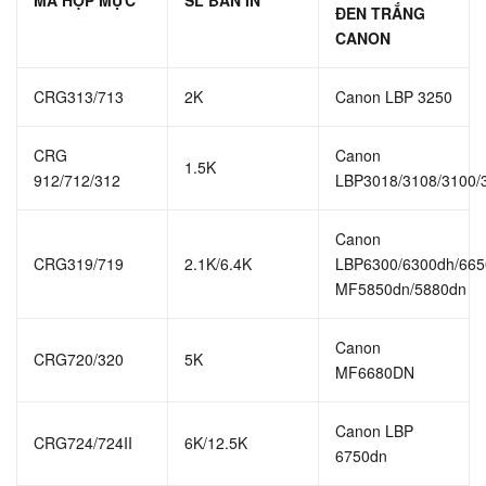
MÃ HỘP MỰC
SL BẢN IN
ĐEN TRẮNG
CANON
CRG313/713
2K
Canon LBP 3250
CRG
Canon
1.5K
912/712/312
LBP3018/3108/3100/
Canon
CRG319/719
2.1K/6.4K
LBP6300/6300dh/665
MF5850dn/5880dn
Canon
CRG720/320
5K
MF6680DN
Canon LBP
CRG724/724II
6K/12.5K
6750dn