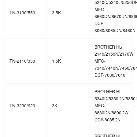
5240D/5240L/5250D
MFC-
TN-3130/550
3.5K
8660DN/8670DN/88
DCP-
8060/8065DN/8460N
BROTHER HL-
2140/2150N/2170W
TN-2110/330
1.5K
MFC-
7340/7440N/7450/7
DCP-7030/7040
BROTHER HL-
5340D/5350DN/535
TN-3230/620
3K
MFC-
8880DN/8890DW
DCP-8085DN
BROTHER HL-