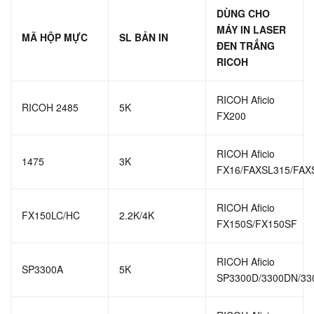
DÙNG CHO
MÁY IN LASER
MÃ HỘP MỰC
SL BẢN IN
ĐEN TRẮNG
RICOH
RICOH Aficio
RICOH 2485
5K
FX200
RICOH Aficio
1475
3K
FX16/FAXSL315/FAX
RICOH Aficio
FX150LC/HC
2.2K/4K
FX150S/FX150SF
RICOH Aficio
SP3300A
5K
SP3300D/3300DN/33