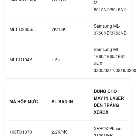
ML-
5012ND/5015ND
Samsung ML-
MLT-D305S/L
7K/15K
3750ND/3753ND
Samsung ML-
1660/1665/1667
MLT-D104S
1.5k
SCX-
3205/3217/3218/320
DÙNG CHO
MÁY IN LASER
MÃ HỘP MỰC
SL BẢN IN
ĐEN TRẮNG
XEROX
XEROX Phaser
106R01379
2.2K/4K
3100MFP