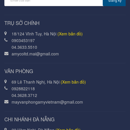
Đăng ký
TRỤ SỞ CHÍNH
18/124 Vĩnh Tuy, Hà Nội
(Xem bản đồ)
0903453197
04.3633.5510
amycoltd.mai@gmail.com
VĂN PHÒNG
69 Lê Thanh Nghị, Hà Nội
(Xem bản đồ)
0928822118
04.3628.3712
mayvanphongamyvietnam@gmail.com
CHI NHÁNH ĐÀ NẴNG