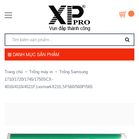
DANH MỤC SẢN PHẨM
Trang chủ
Trống máy in
Trống Samsung
+
+
1710/1720/1745/1750SCX-
4016/4116/4521F,LexmarkX215,SF560/560P/565