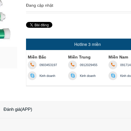
Đang cập nhật
Hotline 3 miền
Miền Bắc
Miền Trung
Miền Nam
0903453197
0912029455
091714
Kinh doanh
Kinh doanh
Kinh d
Đánh giá(APP)