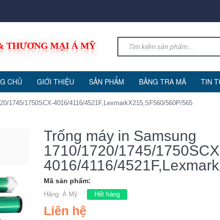
G CHỦ
GIỚI THIỆU
SẢN PHẨM
BẢNG TRA MÃ
TIN 
720/1745/1750SCX-4016/4116/4521F,LexmarkX215,SF560/560P/565
Trống máy in Samsung
1710/1720/1745/1750SCX
4016/4116/4521F,Lexmar
Mã sản phẩm:
Hãng:
Á Mỹ
Hết hàng
Liên hệ