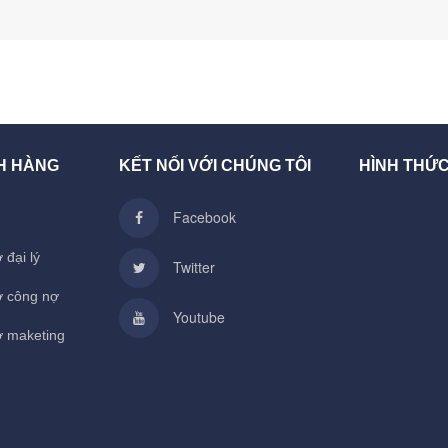
H HÀNG
KẾT NỐI VỚI CHÚNG TÔI
HÌNH THỨ
Facebook
 đại lý
Twitter
ợ công nợ
Youtube
ợ maketing