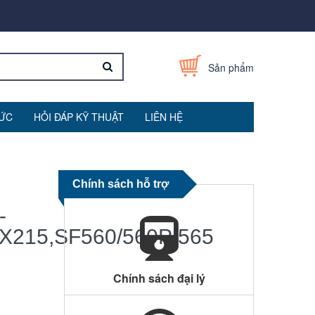
Sản phẩm
TỨC
HỎI ĐÁP KỸ THUẬT
LIÊN HỆ
Chính sách hỗ trợ
-
kX215,SF560/560P/565
Chính sách đại lý