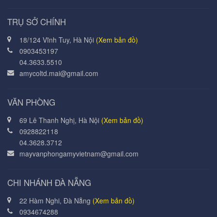
TRỤ SỞ CHÍNH
18/124 Vĩnh Tuy, Hà Nội
(Xem bản đồ)
0903453197
04.3633.5510
amycoltd.mai@gmail.com
VĂN PHÒNG
69 Lê Thanh Nghị, Hà Nội
(Xem bản đồ)
0928822118
04.3628.3712
mayvanphongamyvietnam@gmail.com
CHI NHÁNH ĐÀ NẴNG
22 Hàm Nghi, Đà Nẵng
(Xem bản đồ)
0934674288