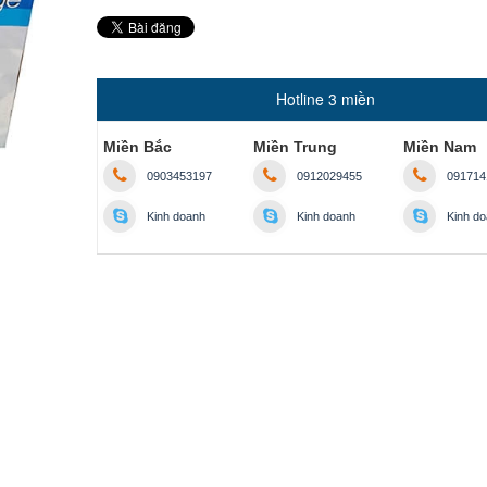
Hotline 3 miền
Miền Bắc
Miền Trung
Miền Nam
0903453197
0912029455
091714
Kinh doanh
Kinh doanh
Kinh d