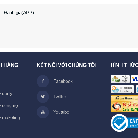
Đánh giá(APP)
H HÀNG
KẾT NỐI VỚI CHÚNG TÔI
HÌNH THỨ
Facebook
 đại lý
Twitter
ợ công nợ
Youtube
ợ maketing