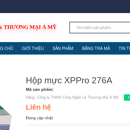
G CHỦ
GIỚI THIỆU
SẢN PHẨM
BẢNG TRA MÃ
TIN 
Hộp mực XPPro 276A
Mã sản phẩm:
Hãng:
Công ty TNHH Công Nghệ và Thương Mại Á Mỹ
Liên hệ
Đang cập nhật