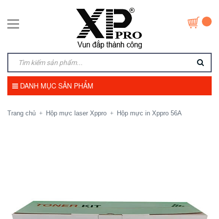
DANH MỤC SẢN PHẨM
Trang chủ
Hộp mực laser Xppro
Hộp mực in Xppro 56A
+
+