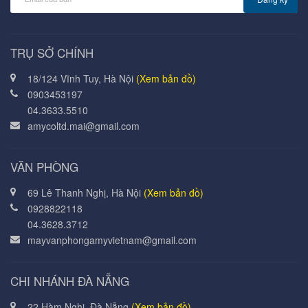
TRỤ SỞ CHÍNH
18/124 Vĩnh Tuy, Hà Nội
(Xem bản đồ)
0903453197
04.3633.5510
amycoltd.mai@gmail.com
VĂN PHÒNG
69 Lê Thanh Nghị, Hà Nội
(Xem bản đồ)
0928822118
04.3628.3712
mayvanphongamyvietnam@gmail.com
CHI NHÁNH ĐÀ NẴNG
22 Hàm Nghi, Đà Nẵng
(Xem bản đồ)